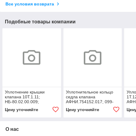
Все условия возврата
Подобные товары компании
Уплотнение крышки
Уплотнительное кольцо
Упло
клапана 10Т.1.11;
седла клапана
1Т.1
НБ-80.02.00.009;
АФНИ.754152.017; 099-
АФНИ
НПЦ.02.008; 3420-130022
105-36-2-3;
НПЦ.
Цену уточняйте
Цену уточняйте
Цен
5Т.65;1НП.02.00.009П;
9Т.0
О нас