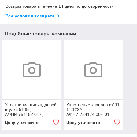
Возврат товара в течение 14 дней по договоренности
Все условия возврата
Подобные товары компании
Уплотнение цилиндровой
Уплотнение клапана ф111
втулки 5Т.65;
1Т.122А;
АФНИ.754152.017;
АФНИ.754174.004-01;
НПЦ.02.009; 3420-130020
НПЦ.02.402; НЦ02.05.002;
Цену уточняйте
Цену уточняйте
9Т.02.502