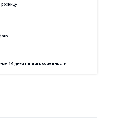
в розницу
фону
чение 14 дней
по договоренности