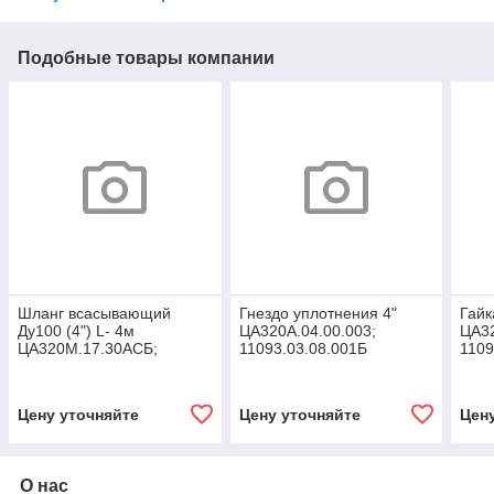
Подобные товары компании
Шланг всасывающий
Гнездо уплотнения 4"
Гайк
Ду100 (4") L- 4м
ЦА320А.04.00.003;
ЦА32
ЦА320М.17.30АСБ;
11093.03.08.001Б
1109
11093.31.00.000
Цену уточняйте
Цену уточняйте
Цен
О нас