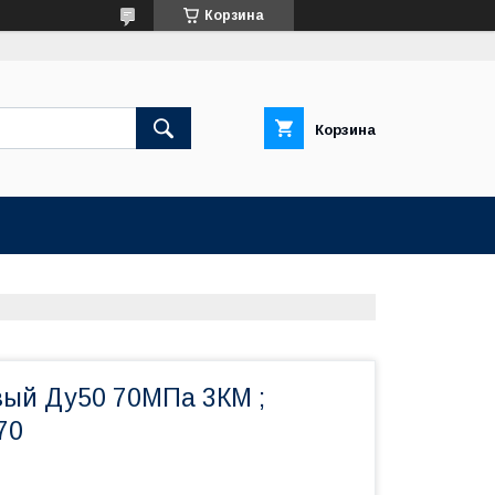
Корзина
Корзина
вый Ду50 70МПа 3КМ ;
70