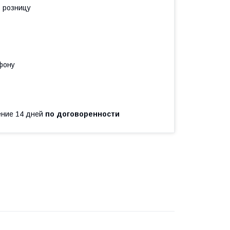
в розницу
фону
чение 14 дней
по договоренности