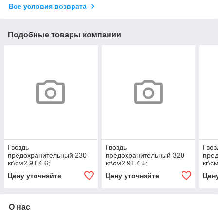
Все условия возврата
Подобные товары компании
Гвоздь
Гвоздь
Гвоз
предохранительный 230
предохранительный 320
пре
кг\см2 9Т.4.6;
кг\см2 9Т.4.5;
кг\с
АФНИ.715113.005-03
АФНИ.715113.005-02
АФН
Цену уточняйте
Цену уточняйте
Цен
Гвоз
пре
кг\с
О нас