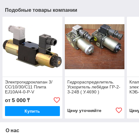
Подобные товары компании
Электрогидроклапан 3/
Гидрораспределитель.
Кла
СС/10/30/С11 Плита
Ускоритель лебёдки ГР-2-
элек
EJ10A/4-0-P-V
3-24В ( У.4690 )
КЭБ
Распределитель BIN19 24
5 000
от
₸
Vcc Электромагнит
Цену уточняйте
Цен
Купить
О нас