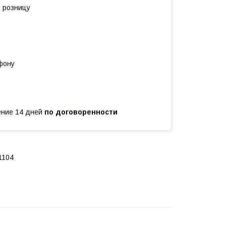
в розницу
фону
чение 14 дней
по договоренности
1104