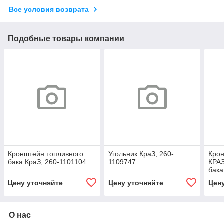
Все условия возврата
Подобные товары компании
Кронштейн топливного
Угольник КраЗ, 260-
Кро
бака КраЗ, 260-1101104
1109747
КРАЗ
бака
110
Цену уточняйте
Цену уточняйте
Цен
О нас