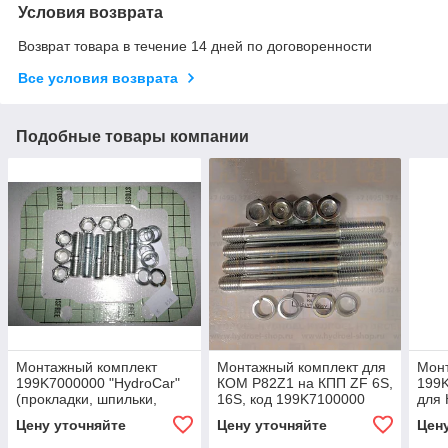
Условия возврата
Возврат товара в течение 14 дней по договоренности
Все условия возврата
Подобные товары компании
Монтажный комплект
Монтажный комплект для
Мон
199K7000000 "HydroCar"
КОМ P82Z1 на КПП ZF 6S,
199K
(прокладки, шпильки,
16S, код 199K7100000
для
гайки)
"HydroCar" (прокладки,
(про
Цену уточняйте
Цену уточняйте
Цен
шпильки, гайки)
гайк