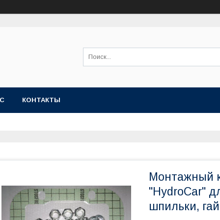
АС
КОНТАКТЫ
Монтажный к
"HydroCar" 
шпильки, гай