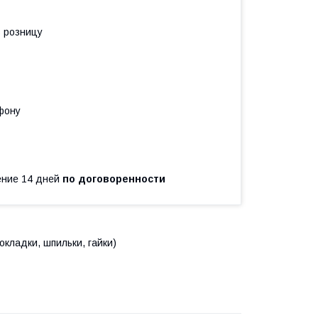
в розницу
фону
чение 14 дней
по договоренности
кладки, шпильки, гайки)