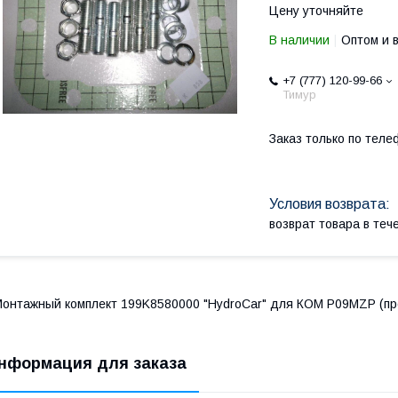
Цену уточняйте
В наличии
Оптом и 
+7 (777) 120-99-66
Тимур
Заказ только по теле
возврат товара в те
онтажный комплект 199K8580000 "HydroCar" для КОМ P09MZP (про
нформация для заказа