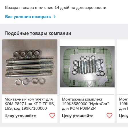
Возврат товара в течение 14 дней по договоренности
Все условия возврата
Подобные товары компании
Монтажный комплект для
Монтажный комплект
Мон
КОМ P82Z1 на КПП ZF 6S,
199K8580000 "HydroCar"
199K
16S, код 199K7100000
для КОМ P09MZP
для
"HydroCar" (прокладки,
(прокладки, шпильки,
(про
Цену уточняйте
Цену уточняйте
Цен
шпильки, гайки)
гайки)
гайк