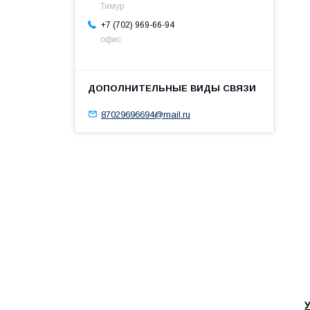
Тимур
+7 (702) 969-66-94
офис
87029696694@mail.ru