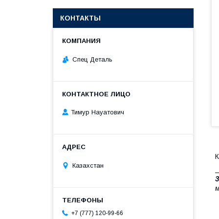
КОНТАКТЫ
Спец Деталь
Тимур Науатович
К
Казахстан
К
3
м
+7 (777) 120-99-66