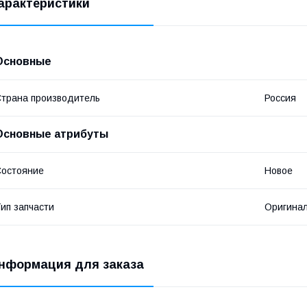
арактеристики
Основные
трана производитель
Россия
Основные атрибуты
остояние
Новое
ип запчасти
Оригина
нформация для заказа