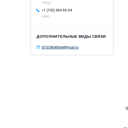
Тимур
+7 (702) 969-66-94
офис
87029696694@mail.ru
Ш