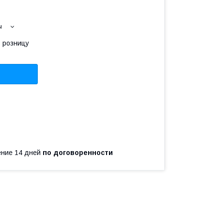
ы
в розницу
чение 14 дней
по договоренности