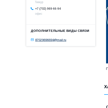
Тимур
+7 (702) 969-66-94
офис
87029696694@mail.ru
Х