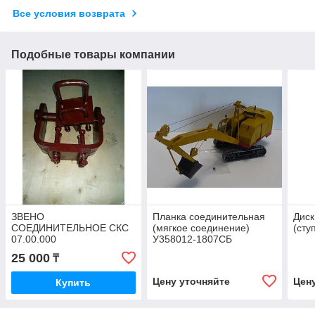
Все условия возврата
Подобные товары компании
ЗВЕНО
Планка соединительная
Диск
СОЕДИНИТЕЛЬНОЕ СКС
(мягкое соединение)
(сту
07.00.000
У358012-1807СБ
25 000
₸
Цену уточняйте
Цен
Купить