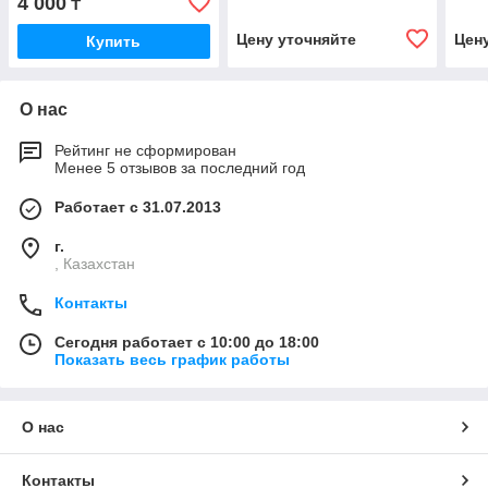
4 000
₸
КС-3577.83.200 (КС-3562А
Пово
60500-1)
Реду
Цену уточняйте
Цен
Купить
О нас
Рейтинг не сформирован
Менее 5 отзывов за последний год
Работает с 31.07.2013
г.
, Казахстан
Контакты
Сегодня работает с 10:00 до 18:00
Показать весь график работы
О нас
Контакты