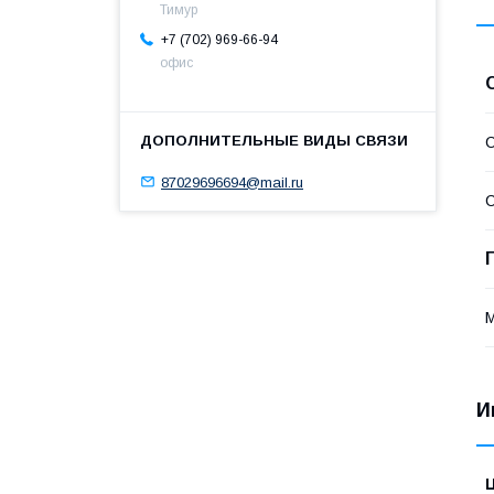
Тимур
+7 (702) 969-66-94
офис
С
87029696694@mail.ru
С
И