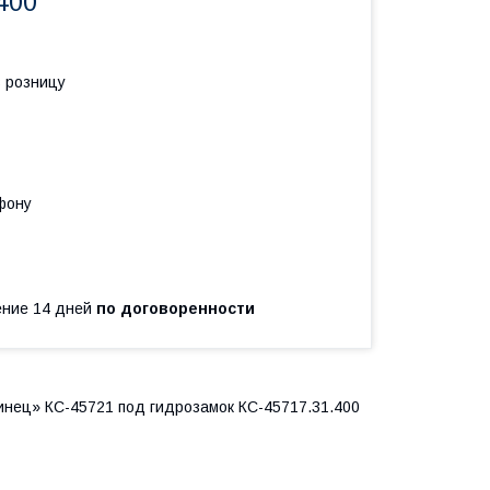
400
в розницу
фону
чение 14 дней
по договоренности
нец» КС-45721 под гидрозамок КС-45717.31.400