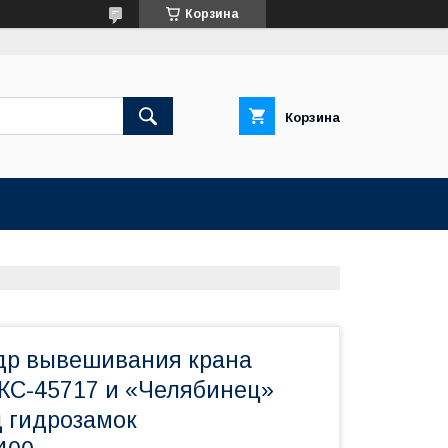
Корзина
Корзина
др вывешивания крана
КС-45717 и «Челябинец»
д гидрозамок