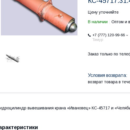
КС-45717.31.
Цену уточняйте
В наличии
Оптом и 
+7 (777) 120-99-66
Тимур
Заказ только по теле
возврат товара в те
идроцилиндр вывешивания крана «Ивановец» КС-45717 и «Челяби
арактеристики