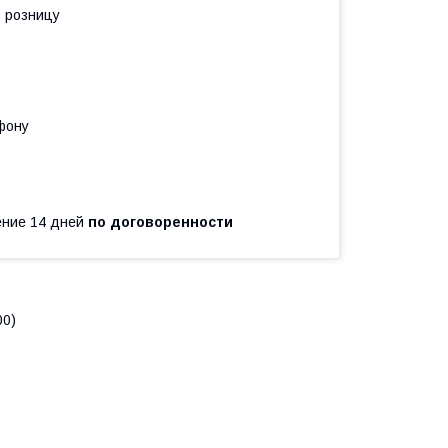
в розницу
фону
чение 14 дней
по договоренности
00)