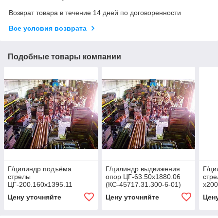
Возврат товара в течение 14 дней по договоренности
Все условия возврата
Подобные товары компании
Г/цилиндр подъёма
Г/цилиндр выдвижения
Г/ц
стрелы
опор ЦГ-63.50х1880.06
стре
ЦГ-200.160х1395.11
(КС-45717.31.300-6-01)
х200
(Ц51.000, КС-4572.63.400-
(АК-
Цену уточняйте
Цену уточняйте
Цен
01-1)Г/цилиндр подъёма
стрелы ЦГ-200.160х