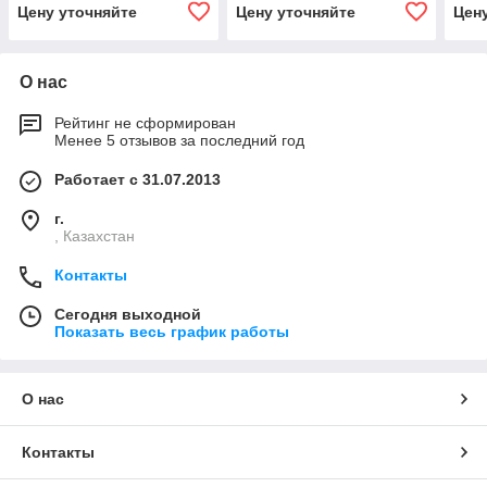
(Ц51.000, КС-4572.63.400-
(КС-55713-1К-2.63.900)
(АК-
Цену уточняйте
Цену уточняйте
Цен
01-1)Г/цилиндр подъёма
стрелы ЦГ-200.160х
О нас
Рейтинг не сформирован
Менее 5 отзывов за последний год
Работает с 31.07.2013
г.
, Казахстан
Контакты
Сегодня выходной
Показать весь график работы
О нас
Контакты