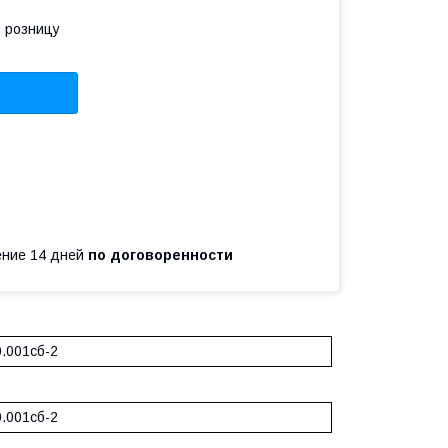
в розницу
чение 14 дней
по договоренности
0.001сб-2
0.001сб-2