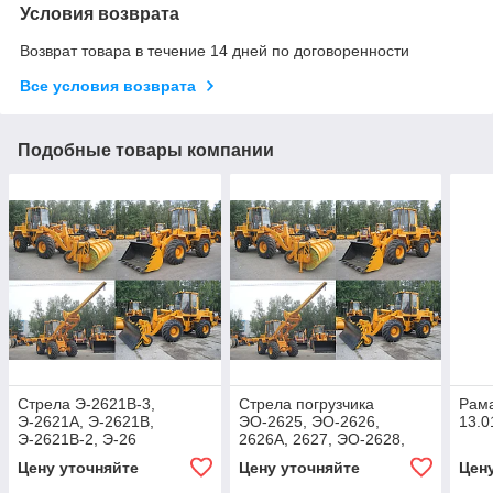
Условия возврата
Возврат товара в течение 14 дней по договоренности
Все условия возврата
Подобные товары компании
Стрела Э-2621В-3,
Стрела погрузчика
Рам
Э-2621А, Э-2621В,
ЭО-2625, ЭО-2626,
13.0
Э-2621В-2, Э-26
2626А, 2627, ЭО-2628,
и.т.д. 13.6410.000
Цену уточняйте
Цену уточняйте
Цен
80х56х630х1010 40,0 7
550-00