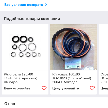
Все условия возврата
Подобные товары компании
Р/к стрелы 125х80
Р/к ковша 160х80
Стре
ТО-18/28 (Германия)
ТО-18/28 (Элконт-Simrit)
ЭО-2
Амкодор
2004 г. Амкодор
2626
и.т.
Цену уточняйте
Цену уточняйте
Цен
80х5
550-
О нас