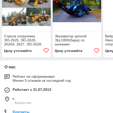
Стрела погрузчика
Экскаватор цепной
Вибр
ЭО-2625, ЭО-2626,
ЭЦ-1800(бара) со
Hand
2626А, 2627, ЭО-2628,
шнеками
погр
и.т.д. 13.6410.000
Цену уточняйте
Цену уточняйте
Цен
80х56х630х1010 40,0 7
550-00
О нас
Рейтинг не сформирован
Менее 5 отзывов за последний год
Работает с 31.07.2013
г.
, Казахстан
Контакты