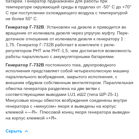
батарей. Генератор прдназначен для работы при
температуре окружающей среды в прделах от -50° С до +70°
С при поступлении охлождающего воздуха с температурой
не более 50° С.
Генератор Г-732В
. Установлен на дизеле и приводится во
вращение от коленвала дизеля через упругую муфту. Пере-
дотачное отношение от коленвала дизеля к генератору 1 :
1,75. Генератор Г-732В работает в комплекте с реле-
регулятором РНТ или РНТ-1,5, чем достигается возможность
работы параллельно с аккумуляторными батареями.
Генератор Г-732В
постоянного тока, двухпроводного
исполнения представляет собой четырехполюсную машину
параллельного возбуждения, закрытого исполнения, с
внешним обдувом собственным вентилятором. Параллельная
обмотка генератора разделена на две ветви с
соответствующими выводами LU1 иШ2 (типа ШР-25-1).
Минусовые концы обмоток возбуждения соединены внутри
генератора с «минусом» якоря и выведены на корпус
клеммой «—Я». Плюсовой конец якоря генератора выведен
на корпус клеммой «+Я».
Скрыть