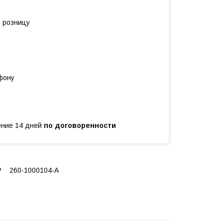
в розницу
фону
чение 14 дней
по договоренности
УР 260-1000104-А