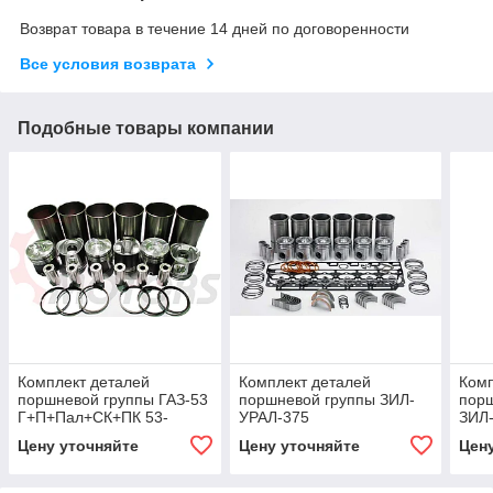
Возврат товара в течение 14 дней по договоренности
Все условия возврата
Подобные товары компании
Комплект деталей
Комплект деталей
Комп
поршневой группы ГАЗ-53
поршневой группы ЗИЛ-
пор
Г+П+Пал+СК+ПК 53-
УРАЛ-375
ЗИЛ-
1000105
Г+П+Пал+УР+СК (без ПК)
Г+П
Цену уточняйте
Цену уточняйте
Цен
375БК-1000108-20
100