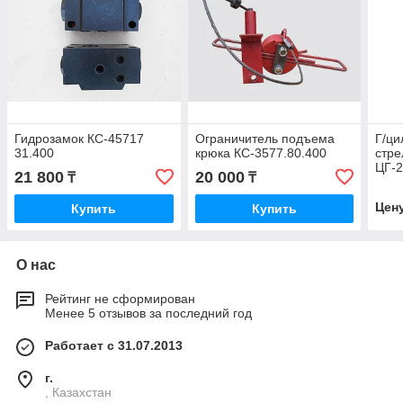
Гидрозамок КС-45717
Ограничитель подъема
Г/ц
31.400
крюка КС-3577.80.400
стр
ЦГ-2
21 800
20 000
₸
₸
(Ц51
01-1
Цен
Купить
Купить
стре
О нас
Рейтинг не сформирован
Менее 5 отзывов за последний год
Работает с 31.07.2013
г.
, Казахстан