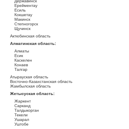
Державинск
Ерейментау
Есиль
Кокшетау
Макинск
Степногорск
Щучинск
Актюбинская область
Алматинская область
:
Алматы
Есик
Каскелен
Конаев
Талгар
Атырауская область
Восточно-Казахстанская область
Жамбылская область
Жетысуская область
:
Жаркент
Сарканд
Талдыкорган
Текели
Ушарал
Уштобе